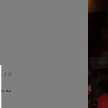
ста
окупки